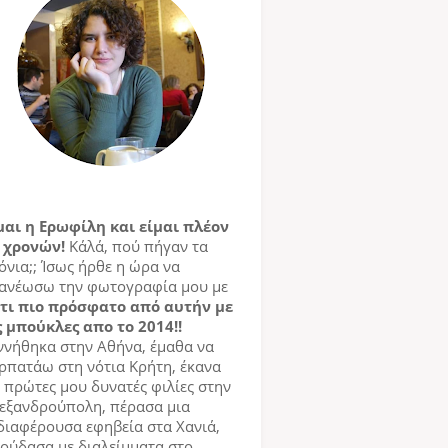
μαι η Ερωφίλη και είμαι πλέον
 χρονών!
Κάλά, πού πήγαν τα
όνια;; Ίσως ήρθε η ώρα να
ανέωσω την φωτογραφία μου με
τι πιο πρόσφατο από αυτήν με
ς μπούκλες απο το 2014!!
ννήθηκα στην Αθήνα, έμαθα να
ρπατάω στη νότια Κρήτη, έκανα
ς πρώτες μου δυνατές φιλίες στην
εξανδρούπολη, πέρασα μια
διαφέρουσα εφηβεία στα Χανιά,
ούδασα με διαλείμματα στο