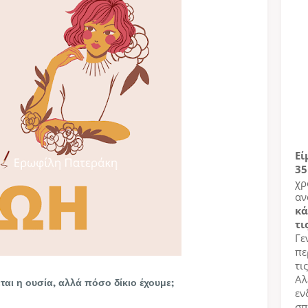
Εί
35
χρ
αν
κά
τι
Γε
πε
τι
Αλ
αι η ουσία, αλλά πόσο δίκιο έχουμε;
εν
σπ