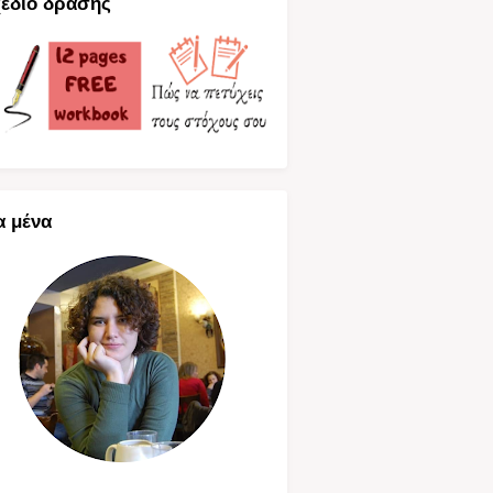
έδιο δράσης
α μένα