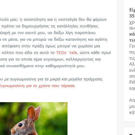
Εί
35
υλό μας: η αναπόληση και η νοσταλγία δεν θα φέρουν
χρ
ι πρέπει να δημιουργήσεις τις κατάλληλες συνθήκες.
αν
χαλαρή με τον εαυτό μου, να δείξω λίγη παραπάνω
κά
 σε μένα, για να μπορώ να δείξω κατανόηση και αγάπη
τι
Γε
ν απόφαση στην πράξη όμως μπορεί να χωρέσει μια
πε
α κόλπο που είδα σε αυτό το
TEDx talk
, ώστε κάθε πρωί
τι
τα για τα οποία είμαι ευγνώμων, καλλιεργώντας και
Αλ
ικά συναισθήματα στην καθημερινότητά μου.
εν
σπ
μου με ευγνωμοσύνη για τα μικρά και μεγάλα πράγματα,
Ρέ
Ευγνωμοσύνη για το χρόνο που πέρασε
.
εα
Απ
μο
κά