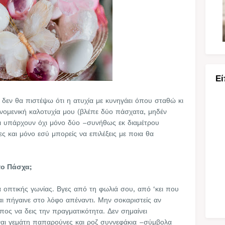
Εί
 δεν θα πιστέψω ότι η ατυχία με κυνηγάει όπου σταθώ κι
νομενική καλοτυχία μου (βλέπε δύο πάσχατα, μηδέν
τι υπάρχουν όχι μόνο δύο –συνήθως εκ διαμέτρου
ες και μόνο εσύ μπορείς να επιλέξεις με ποια θα
το Πάσχα;
α οπτικής γωνίας. Βγες από τη φωλιά σου, από ‘κει που
 και πήγαινε στο λόφο απέναντι. Μην σοκαριστείς αν
πος να δεις την πραγματικότητα. Δεν σημαίνει
ίναι γεμάτη παπαρούνες και ροζ συννεφάκια –σύμβολα