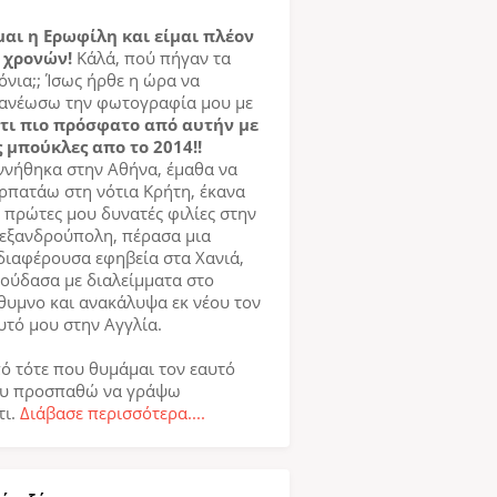
μαι η Ερωφίλη και είμαι πλέον
 χρονών!
Κάλά, πού πήγαν τα
όνια;; Ίσως ήρθε η ώρα να
ανέωσω την φωτογραφία μου με
τι πιο πρόσφατο από αυτήν με
ς μπούκλες απο το 2014!!
ννήθηκα στην Αθήνα, έμαθα να
ρπατάω στη νότια Κρήτη, έκανα
ς πρώτες μου δυνατές φιλίες στην
εξανδρούπολη, πέρασα μια
διαφέρουσα εφηβεία στα Χανιά,
ούδασα με διαλείμματα στο
θυμνο και ανακάλυψα εκ νέου τον
υτό μου στην Αγγλία.
ό τότε που θυμάμαι τον εαυτό
υ προσπαθώ να γράψω
τι.
Διάβασε περισσότερα....