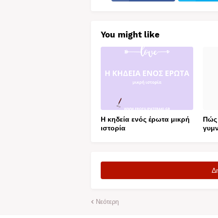
You might like
Η κηδεία ενός έρωτα μικρή
Πώς 
ιστορία
γυμν
Δ
Νεότερη