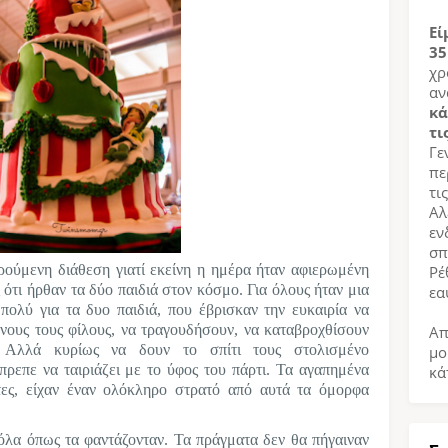
Εί
35
χρ
αν
κά
τι
Γε
πε
τι
Αλ
εν
σπ
αρούμενη διάθεση γιατί εκείνη η ημέρα ήταν αφιερωμένη
Ρέ
ς ότι ήρθαν τα δύο παιδιά στον κόσμο. Για όλους ήταν μια
εα
πολύ για τα δυο παιδιά, που έβρισκαν την ευκαιρία να
ένους τους φίλους, να τραγουδήσουν, να καταβροχθίσουν
Απ
 Αλλά κυρίως να δουν το σπίτι τους στολισμένο
μο
έπρεπε να ταιριάζει με το ύφος του πάρτι. Τα αγαπημένα
κά
τες, είχαν έναν ολόκληρο στρατό από αυτά τα όμορφα
 όλα όπως τα φαντάζονταν. Τα πράγματα δεν θα πήγαιναν