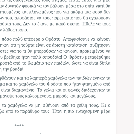
αν δυνατόν φυσικά να τον βάλουν μέσα στο σπίτι γιατί θα
οητευμένος και πληγωμένος που για ακόμα μια φορά δεν
λων του, αποφάσισε να τους πάρει αυτό που θα αγαπούσαν
τούρτα τους. Δεν το έκανε με κακό σκοπό. Ήθελε να τους
ον λάθος τρόπο.
ν πόσο πολύ υπέφερε ο Φρόστυ. Αποφασίσανε να κάνουν
ηκαν ότι η τούρτα είναι σε άριστη κατάσταση, συζήτησαν
στες για το τι θα μπορούσαν να κάνουν, προκειμένου να
ου βρέθηκε ήταν πολύ σπουδαία! Ο Φρόστυ μεταφέρθηκε
ροστά από το δωμάτιο των παιδιών, ώστε να είναι δίπλα
η την βραδιά.
αφθάνουν και τα λαμπερά χαμόγελα των παιδιών έγιναν τα
όμα και το χαμόγελο του Φρόστυ που ήταν φτιαγμένο από
είναι διαμαντένιο. Τα γέλια και οι φωνές διαδέχονταν τα
α μάγεψε τους καλεσμένους, μικρούς και μεγάλους.
 τα χαμόγελα να μη σβήνουν από τα χείλη τους. Κι ο
ξω από το παράθυρο τους.
Ήταν η πιο ευτυχισμένη μέρα
****