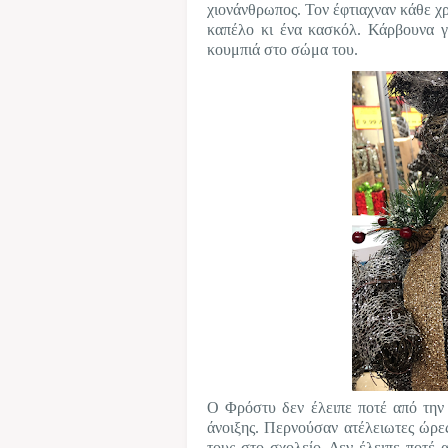
χιονάνθρωπος. Τον έφτιαχναν κάθε χρ
καπέλο κι ένα κασκόλ. Κάρβουνα γι
κουμπιά στο σώμα του.
Ο Φρόστυ δεν έλειπε ποτέ από την 
άνοιξης. Περνούσαν ατέλειωτες ώρες 
τους στο σχολείο. Δεν έλειπε ποτέ α