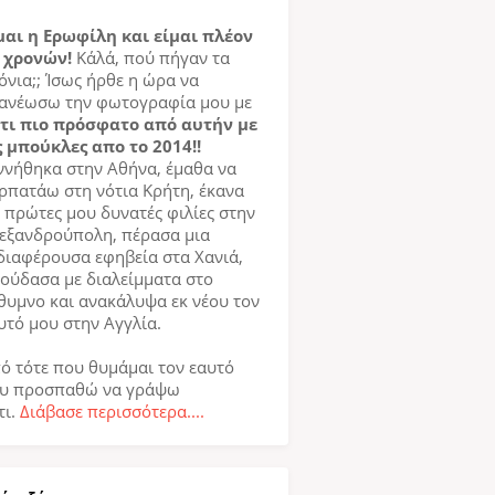
μαι η Ερωφίλη και είμαι πλέον
 χρονών!
Κάλά, πού πήγαν τα
όνια;; Ίσως ήρθε η ώρα να
ανέωσω την φωτογραφία μου με
τι πιο πρόσφατο από αυτήν με
ς μπούκλες απο το 2014!!
ννήθηκα στην Αθήνα, έμαθα να
ρπατάω στη νότια Κρήτη, έκανα
ς πρώτες μου δυνατές φιλίες στην
εξανδρούπολη, πέρασα μια
διαφέρουσα εφηβεία στα Χανιά,
ούδασα με διαλείμματα στο
θυμνο και ανακάλυψα εκ νέου τον
υτό μου στην Αγγλία.
ό τότε που θυμάμαι τον εαυτό
υ προσπαθώ να γράψω
τι.
Διάβασε περισσότερα....