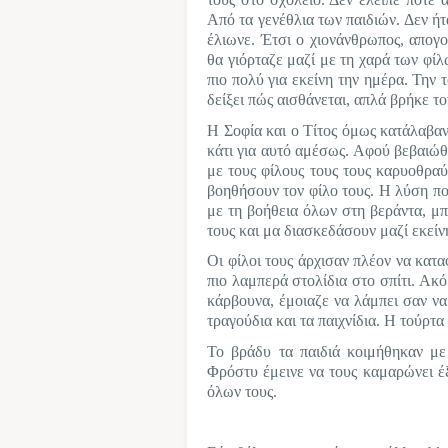
Από τα γενέθλια των παιδιών. Δεν ήτ
έλιωνε. Έτσι ο χιονάνθρωπος, απογ
θα γιόρταζε μαζί με τη χαρά των φί
πιο πολύ για εκείνη την ημέρα. Την 
δείξει πώς αισθάνεται, απλά βρήκε τ
Η Σοφία και ο Τίτος όμως κατάλαβα
κάτι για αυτό αμέσως. Αφού βεβαιώθ
με τους φίλους τους τους καρυοθραύ
βοηθήσουν τον φίλο τους. Η λύση π
με τη βοήθεια όλων στη βεράντα, μπ
τους και μα διασκεδάσουν μαζί εκείν
Οι φίλοι τους άρχισαν πλέον να κατ
πιο λαμπερά στολίδια στο σπίτι. Ακ
κάρβουνα, έμοιαζε να λάμπει σαν να 
τραγούδια και τα παιχνίδια. Η τούρτ
Το βράδυ τα παιδιά κοιμήθηκαν με
Φρόστυ έμεινε να τους καμαρώνει έ
όλων τους.