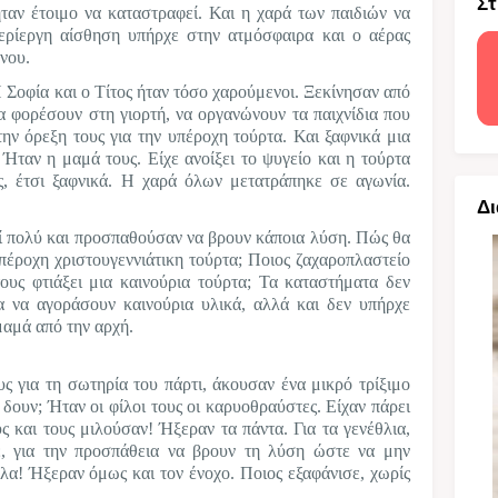
Στ
ήταν έτοιμο να καταστραφεί. Και η χαρά των παιδιών να
ερίεργη αίσθηση υπήρχε στην ατμόσφαιρα και ο αέρας
νου.
Σοφία και ο Τίτος ήταν τόσο χαρούμενοι. Ξεκίνησαν από
α φορέσουν στη γιορτή, να οργανώνουν τα παιχνίδια που
την όρεξη τους για την υπέροχη τούρτα. Και ξαφνικά μια
Ήταν η μαμά τους. Είχε ανοίξει το ψυγείο και η τούρτα
ς, έτσι ξαφνικά.
Η χαρά όλων μετατράπηκε σε αγωνία.
Δι
εί πολύ και προσπαθούσαν να βρουν κάποια λύση. Πώς θα
υπέροχη χριστουγεννιάτικη τούρτα; Ποιος ζαχαροπλαστείο
ους φτιάξει μια καινούρια τούρτα; Τα καταστήματα δεν
α να αγοράσουν καινούρια υλικά, αλλά και δεν υπήρχε
μαμά από την αρχή.
ς για τη σωτηρία του πάρτι, άκουσαν ένα μικρό τρίξιμο
 δουν; Ήταν οι φίλοι τους οι καρυοθραύστες. Είχαν πάρει
ς και τους μιλούσαν! Ήξεραν τα πάντα. Για τα γενέθλια,
, για την προσπάθεια να βρουν τη λύση ώστε να μην
όλα! Ήξεραν όμως και τον ένοχο. Ποιος εξαφάνισε, χωρίς