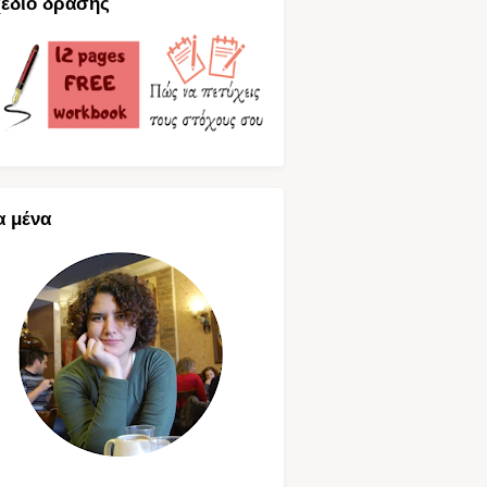
έδιο δράσης
α μένα