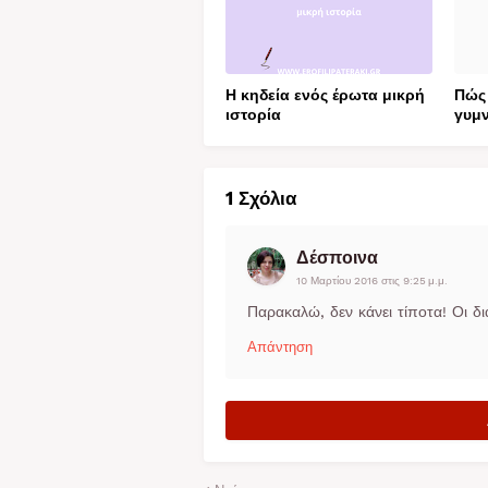
Η κηδεία ενός έρωτα μικρή
Πώς 
ιστορία
γυμν
1 Σχόλια
Δέσποινα
10 Μαρτίου 2016 στις 9:25 μ.μ.
Παρακαλώ, δεν κάνει τίποτα! Οι διά
Απάντηση