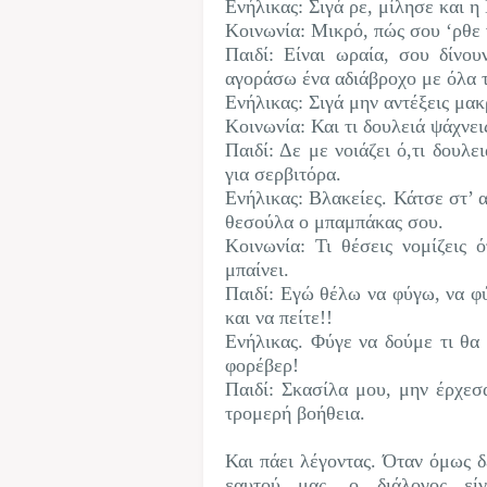
Ενήλικας: Σιγά ρε, μίλησε και
Κοινωνία: Μικρό, πώς σου ‘ρθε 
Παιδί: Είναι ωραία, σου δίνου
αγοράσω ένα αδιάβροχο με όλα τ
Ενήλικας: Σιγά μην αντέξεις μ
Κοινωνία: Και τι δουλειά ψάχνει
Παιδί: Δε με νοιάζει ό,τι δουλε
για σερβιτόρα.
Ενήλικας: Βλακείες. Κάτσε στ’ 
θεσούλα ο μπαμπάκας σου.
Κοινωνία: Τι θέσεις νομίζεις 
μπαίνει.
Παιδί: Εγώ θέλω να φύγω, να φύ
και να πείτε!!
Ενήλικας. Φύγε να δούμε τι θα
φορέβερ!
Παιδί: Σκασίλα μου, μην έρχεσα
τρομερή βοήθεια.
Και πάει λέγοντας. Όταν όμως δ
εαυτού μας, ο διάλογος εί