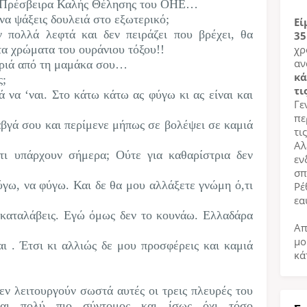
 η Πρέσβειρα Καλής Θέλησης του ΟΗΕ…
να ψάξεις δουλειά στο εξωτερικό;
Εί
ν πολλά λεφτά και δεν πειράζει που βρέχει, θα
35
α χρώματα του ουράνιου τόξου!!
χρ
αν
ακριά από τη μαμάκα σου…
κά
ς;
τι
ιά να ‘ναι. Στο κάτω κάτω ας φύγω κι ας είναι και
Γε
πε
αβγά σου και περίμενε μήπως σε βολέψει σε καμιά
τι
Αλ
ότι υπάρχουν σήμερα; Ούτε για καθαρίστρια δεν
εν
σπ
γω, να φύγω. Και δε θα μου αλλάξετε γνώμη ό,τι
Ρέ
εα
 καταλάβεις. Εγώ όμως δεν το κουνάω. Ελλαδάρα
Απ
μο
ι . Έτσι κι αλλιώς δε μου προσφέρεις και καμιά
κά
εν λειτουργούν σωστά αυτές οι τρεις πλευρές του
ναι πολύ πιο σύντομος και ίσως όχι τόσο