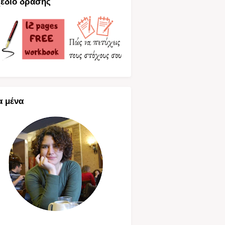
έδιο δράσης
α μένα