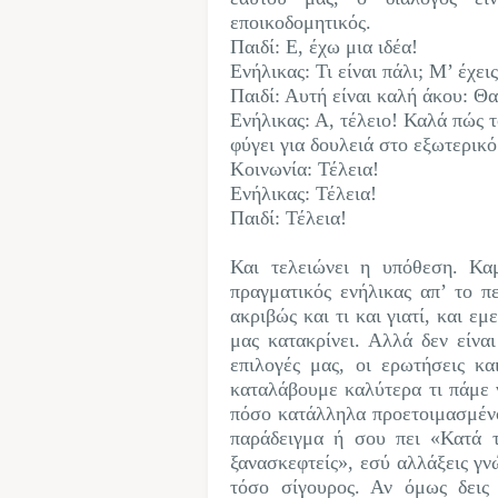
εποικοδομητικός.
Παιδί: Ε, έχω μια ιδέα!
Ενήλικας: Τι είναι πάλι; Μ’ έχει
Παιδί: Αυτή είναι καλή άκου: 
Ενήλικας: Α, τέλειο! Καλά πώς τ
φύγει για δουλειά στο εξωτερικό
Κοινωνία: Τέλεια!
Ενήλικας: Τέλεια!
Παιδί: Τέλεια!
Και τελειώνει η υπόθεση. Καμ
πραγματικός ενήλικας απ’ το π
ακριβώς και τι και γιατί, και ε
μας κατακρίνει. Αλλά δεν είναι
επιλογές μας, οι ερωτήσεις κ
καταλάβουμε καλύτερα τι πάμε ν
πόσο κατάλληλα προετοιμασμένο
παράδειγμα ή σου πει «Κατά τ
ξανασκεφτείς», εσύ αλλάξεις γν
τόσο σίγουρος. Αν όμως δεις