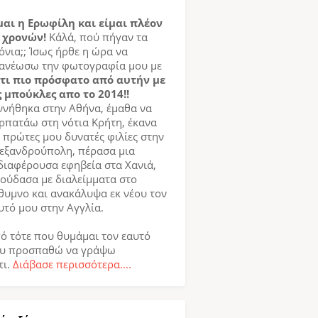
μαι η Ερωφίλη και είμαι πλέον
 χρονών!
Κάλά, πού πήγαν τα
όνια;; Ίσως ήρθε η ώρα να
ανέωσω την φωτογραφία μου με
τι πιο πρόσφατο από αυτήν με
ς μπούκλες απο το 2014!!
ννήθηκα στην Αθήνα, έμαθα να
ρπατάω στη νότια Κρήτη, έκανα
ς πρώτες μου δυνατές φιλίες στην
εξανδρούπολη, πέρασα μια
διαφέρουσα εφηβεία στα Χανιά,
ούδασα με διαλείμματα στο
θυμνο και ανακάλυψα εκ νέου τον
υτό μου στην Αγγλία.
ό τότε που θυμάμαι τον εαυτό
υ προσπαθώ να γράψω
τι.
Διάβασε περισσότερα....